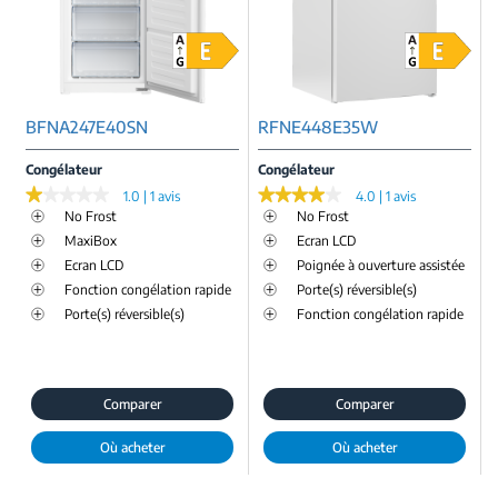
BFNA247E40SN
RFNE448E35W
Congélateur
Congélateur
★★★★★
★★★★★
★★★★★
★★★★★
1.0 | 1 avis
4.0 | 1 avis
No Frost
No Frost
MaxiBox
Ecran LCD
Ecran LCD
Poignée à ouverture assistée
Fonction congélation rapide
Porte(s) réversible(s)
Porte(s) réversible(s)
Fonction congélation rapide
Comparer
Comparer
Où acheter
Où acheter