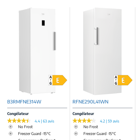
B3RMFNE314W
RFNE290L41WN
Congélateur
Congélateur
★★★★★
★★★★★
★★★★★
★★★★★
4.4 | 63 avis
4.2 | 59 avis
No Frost
No Frost
Freezer Guard -15°C
Freezer Guard -15°C