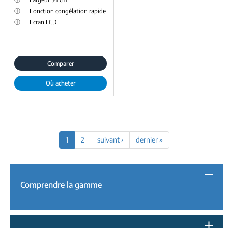
Fonction congélation rapide
Ecran LCD
Comparer
Où acheter
1
2
suivant ›
dernier »
Comprendre la gamme