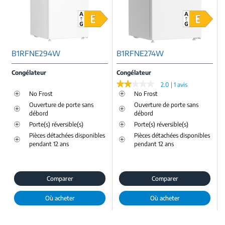
B1RFNE294W
B1RFNE274W
Congélateur
Congélateur
★★★★★
★★★★★
2.0 | 1 avis
No Frost
No Frost
Ouverture de porte sans
Ouverture de porte sans
débord
débord
Porte(s) réversible(s)
Porte(s) réversible(s)
Pièces détachées disponibles
Pièces détachées disponibles
pendant 12 ans
pendant 12 ans
Comparer
Comparer
Où acheter
Où acheter