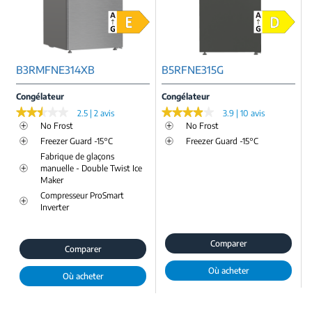
B3RMFNE314XB
B5RFNE315G
Congélateur
Congélateur
★★★★★
★★★★★
★★★★★
★★★★★
2.5 | 2 avis
3.9 | 10 avis
No Frost
No Frost
Freezer Guard -15°C
Freezer Guard -15°C
Fabrique de glaçons
manuelle - Double Twist Ice
Maker
Compresseur ProSmart
Inverter
Comparer
Comparer
Où acheter
Où acheter