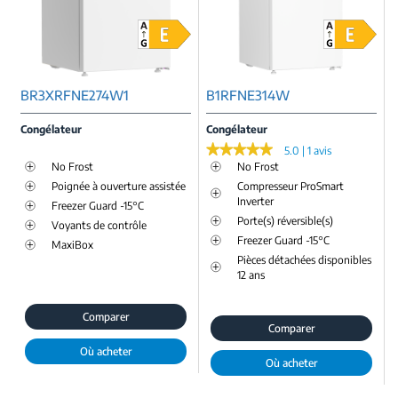
BR3XRFNE274W1
B1RFNE314W
Congélateur
Congélateur
★★★★★
★★★★★
5.0 | 1 avis
No Frost
No Frost
Poignée à ouverture assistée
Compresseur ProSmart
Inverter
Freezer Guard -15°C
Porte(s) réversible(s)
Voyants de contrôle
Freezer Guard -15°C
MaxiBox
Pièces détachées disponibles
12 ans
Comparer
Comparer
Où acheter
Où acheter