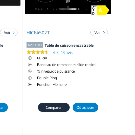
HIC64502T
Voir
Voir
le
bPRO 500
Table de cuisson encastrable
★★★★★
★★★★★
4.5 | 13 avis
60 cm
Bandeau de commandes slide control
19 niveaux de puissance
Double Ring
Fonction Mémoire
ter
Comparer
Où acheter