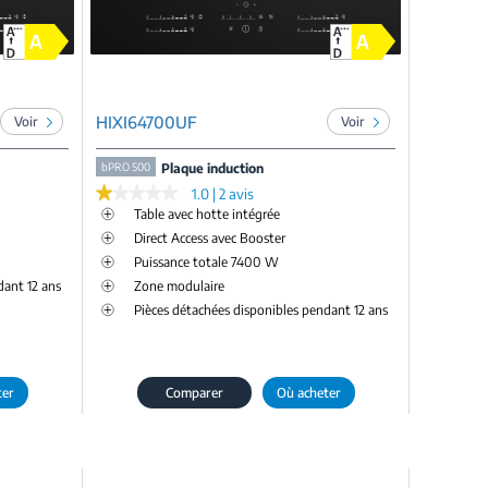
HIXI64700UF
Voir
Voir
bPRO 500
Plaque induction
★★★★★
★★★★★
1.0 | 2 avis
Table avec hotte intégrée
Direct Access avec Booster
Puissance totale 7400 W
dant 12 ans
Zone modulaire
Pièces détachées disponibles pendant 12 ans
ter
Comparer
Où acheter