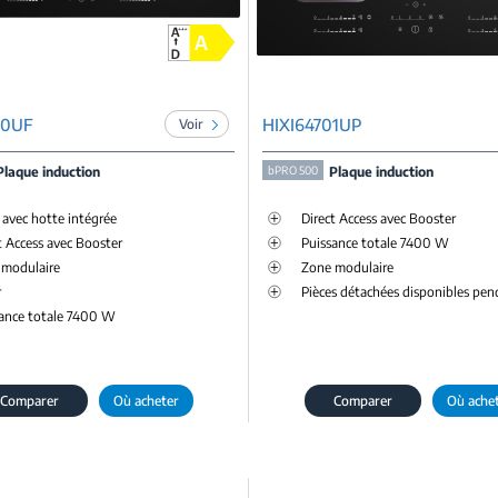
00UF
HIXI64701UP
Voir
Plaque induction
bPRO 500
Plaque induction
 avec hotte intégrée
Direct Access avec Booster
t Access avec Booster
Puissance totale 7400 W
 modulaire
Zone modulaire
r
Pièces détachées disponibles pen
ance totale 7400 W
Comparer
Où acheter
Comparer
Où ache