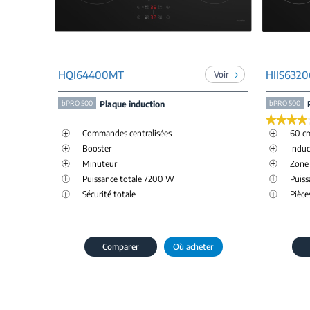
HQI64400MT
HIIS632
Voir
bPRO 500
Plaque induction
bPRO 500
★★★★
★★★★
Commandes centralisées
60 c
Booster
Induc
Minuteur
Zone
Puissance totale 7200 W
Puiss
Sécurité totale
Pièce
Comparer
Où acheter