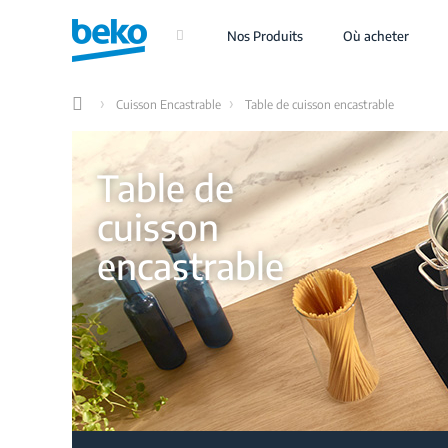
Aller
au
Nos Produits
Où acheter
contenu
principal
Cuisson Encastrable
Table de cuisson encastrable
Home
Table de
cuisson
encastrable