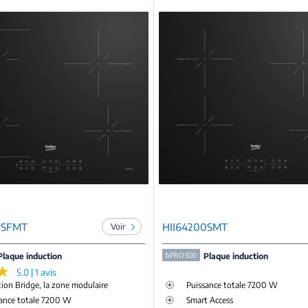
0SFMT
HII64200SMT
Voir
Plaque induction
bPRO 500
Plaque induction
★
★
5.0 | 1 avis
ion Bridge, la zone modulaire
Puissance totale 7200 W
ance totale 7200 W
Smart Access