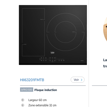
La
tr
HII63201FMTB
Voir
bPRO 500
Plaque induction
Largeur 60 cm
Zone extensible 32 cm