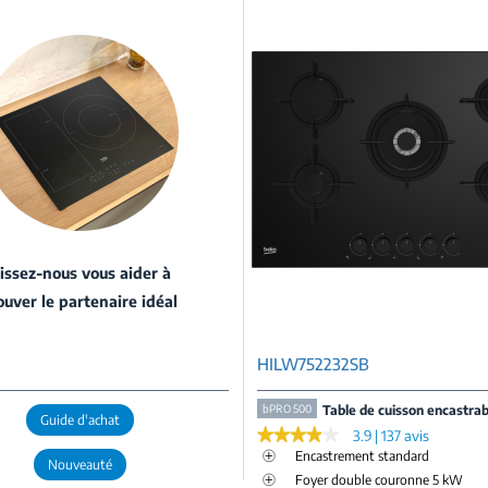
issez-nous vous aider à
ouver le partenaire idéal
HILW752232SB
bPRO 500
Table de cuisson encastrab
Guide d'achat
★★★★★
★★★★★
3.9 | 137 avis
Encastrement standard
Nouveauté
Foyer double couronne 5 kW