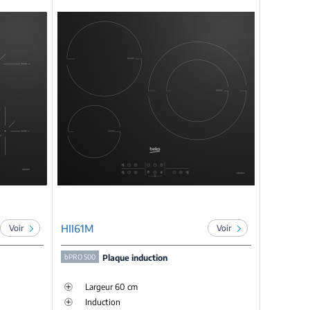
HII61M
Voir
Voir
bPRO 500
Plaque induction
Largeur 60 cm
Induction