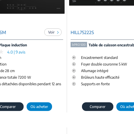
06M
HILL75222S
Voir
Plaque induction
bPRO 500
Table de cuisson encastrab
★
★
4.0 | 9 avis
m
Encastrement standard
tion
Foyer double couronne 5 kW
 de 28 cm
Allumage intégré
ance totale 7200 W
Brûleurs haute efficacité
s détachées disponibles pendant 12 ans
Supports en fonte
Comparer
Où acheter
Comparer
Où ache