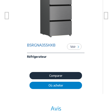
Previous
Next
B5RGNA355HXB
Voir
Réfrigerateur
Comparer
Où acheter
Avis