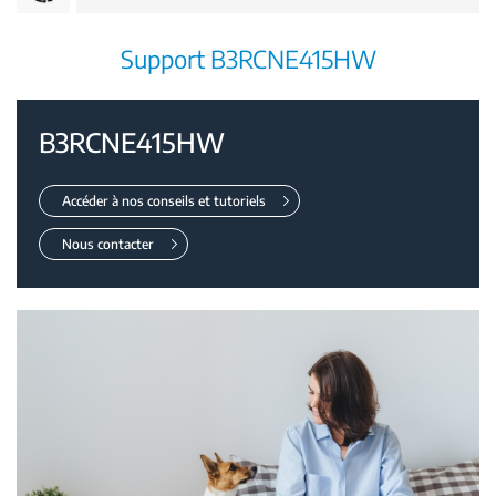
Support B3RCNE415HW
B3RCNE415HW
Accéder à nos conseils et tutoriels
Nous contacter