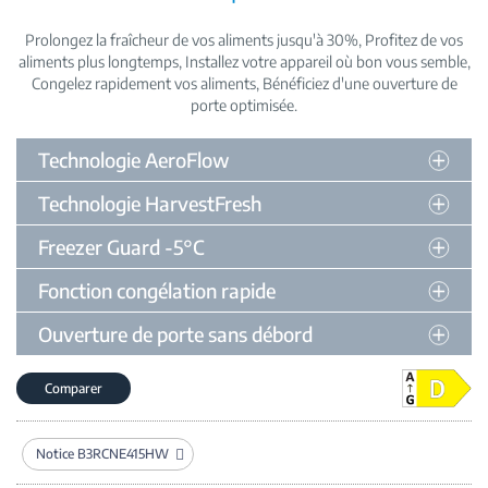
Prolongez la fraîcheur de vos aliments jusqu'à 30%
Profitez de vos
aliments plus longtemps
Installez votre appareil où bon vous semble
Congelez rapidement vos aliments
Bénéficiez d'une ouverture de
porte optimisée
Technologie AeroFlow
Technologie HarvestFresh
Freezer Guard -5°C
Fonction congélation rapide
Ouverture de porte sans débord
Comparer
Notice B3RCNE415HW