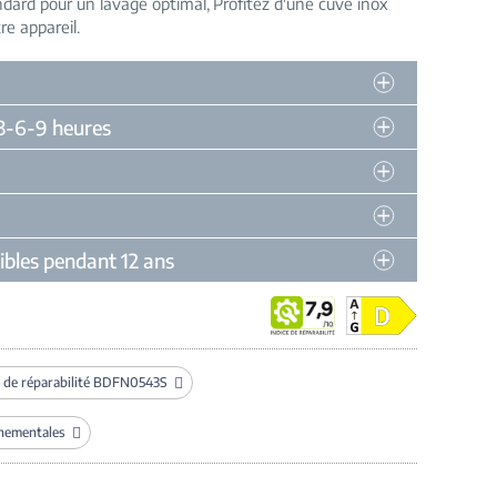
andard pour un lavage optimal
Profitez d'une cuve inox
re appareil
 3-6-9 heures
ibles pendant 12 ans
 de réparabilité BDFN0543S
nnementales