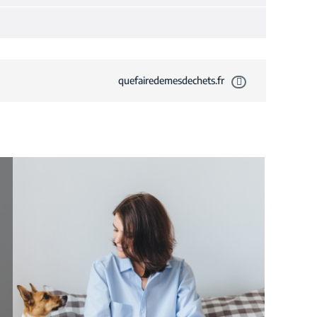
quefairedemesdechets.fr