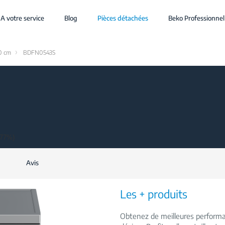
A votre service
Blog
Pièces détachées
Beko Professionnel
60 cm
BDFN0543S
(77%)
Avis
Les + produits
Obtenez de meilleures perform