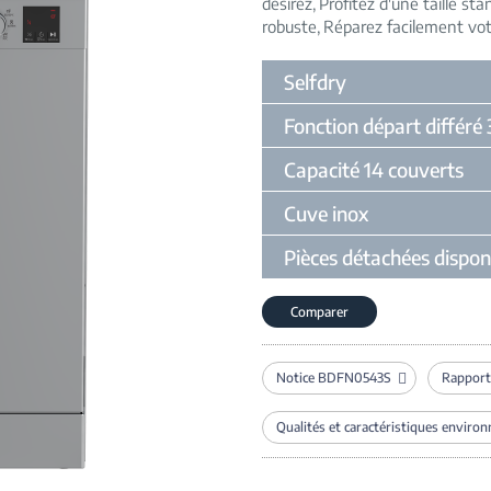
désirez
Profitez d'une taille st
robuste
Réparez facilement vot
Selfdry
Fonction départ différé
Capacité 14 couverts
Cuve inox
Pièces détachées dispon
Comparer
Notice BDFN0543S
Rapport
Qualités et caractéristiques enviro