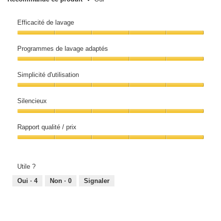
Efficacité de lavage
Efficacité
de
Programmes de lavage adaptés
lavage,
5
Programmes
sur
de
5
Simplicité d'utilisation
lavage
adaptés,
Simplicité
5
d'utilisation,
sur
Silencieux
5
5
sur
Silencieux,
5
5
Rapport qualité / prix
sur
5
Rapport
qualité
/
prix,
Utile ?
5
sur
Oui ·
4
Non ·
0
Signaler
5