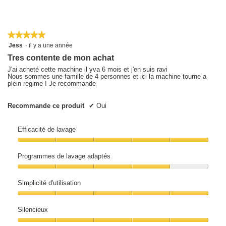
★★★★★
★★★★★
5
Jess
·
il y a une année
sur
Tres contente de mon achat
5
étoiles.
J'ai acheté cette machine il yva 6 mois et j'en suis ravi
Nous sommes une famille de 4 personnes et ici la machine tourne a
plein régime ! Je recommande
Recommande ce produit
✔
Oui
Efficacité de lavage
Efficacité
de
Programmes de lavage adaptés
lavage,
5
Programmes
sur
de
5
Simplicité d'utilisation
lavage
adaptés,
Simplicité
4
d'utilisation,
sur
Silencieux
5
5
sur
Silencieux,