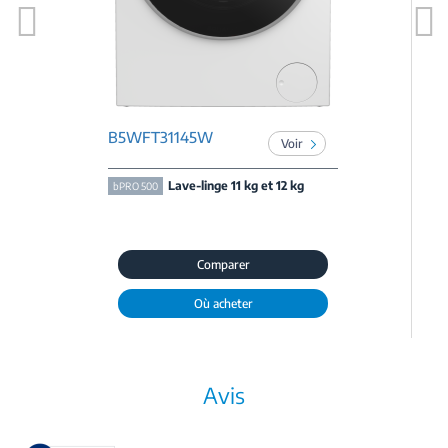
Previous
Next
B5WFT31145W
Voir
Lave-linge 11 kg et 12 kg
bPRO 500
Comparer
Où acheter
Avis