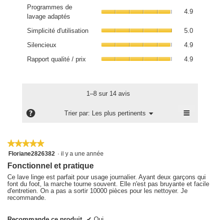
de
Program
lavage,
Programmes de
la
4.9
de
La
lavage adaptés
note
lavage
valeur
Simplicit
moyenne
adaptés,
Simplicité d'utilisation
5.0
de
d'utilisati
est
La
Silencieu
la
La
Silencieux
4.9
5
valeur
La
note
valeur
Rapport
sur
de
valeur
Rapport qualité / prix
4.9
moyenne
de
qualité
5.
la
de
est
la
/
note
la
5
note
prix,
moyenne
note
sur
moyenne
La
1–8 sur 14 avis
est
moyenne
5.
est
valeur
4.9
est
5
≡
de
?
Menu
Trier par:
Les plus pertinents
sur
4.9
▼
sur
la
Cliquez
5.
sur
5.
note
sur
5.
le
moyenne
bouton
★★★★★
★★★★★
est
suivant
5
Floriane2826382
·
il y a une année
pour
4.9
sur
mettre
Fonctionnel et pratique
sur
5
à
étoiles.
5.
jour
Ce lave linge est parfait pour usage journalier. Ayant deux garçons qui
le
font du foot, la marche tourne souvent. Elle n'est pas bruyante et facile
contenu
d'entretien. On a pas a sortir 10000 pièces pour les nettoyer. Je
ci-
recommande.
dessous
Recommande ce produit
✔
Oui