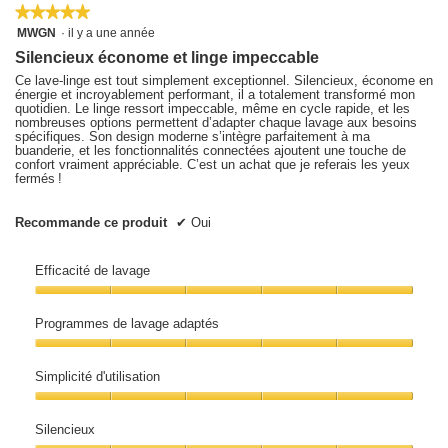
★★★★★
★★★★★
5
MWGN
·
il y a une année
sur
Silencieux économe et linge impeccable
5
étoiles.
Ce lave-linge est tout simplement exceptionnel. Silencieux, économe en
énergie et incroyablement performant, il a totalement transformé mon
quotidien. Le linge ressort impeccable, même en cycle rapide, et les
nombreuses options permettent d’adapter chaque lavage aux besoins
spécifiques. Son design moderne s’intègre parfaitement à ma
buanderie, et les fonctionnalités connectées ajoutent une touche de
confort vraiment appréciable. C’est un achat que je referais les yeux
fermés !
Recommande ce produit
✔
Oui
Efficacité de lavage
Efficacité
de
Programmes de lavage adaptés
lavage,
5
Programmes
sur
de
5
Simplicité d'utilisation
lavage
adaptés,
Simplicité
5
d'utilisation,
sur
Silencieux
5
5