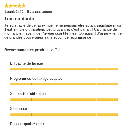
★★★★★
★★★★★
5
Leonie2412
·
il y a une année
sur
Très contente
5
étoiles.
Je suis ravie de ce lave-linge, je ne pensais être autant satisfaite mais
il est simple d’utilisation, peu bruyant et c’est parfait ! Ça change de
mon ancien lave linge. Niveau quantité il est top aussi ! J’ai pu y rentrer
de grandes couvertures sans souci. Je recommande
Recommande ce produit
✔
Oui
Efficacité de lavage
Efficacité
de
Programmes de lavage adaptés
lavage,
5
Programmes
sur
de
5
Simplicité d'utilisation
lavage
adaptés,
Simplicité
5
d'utilisation,
sur
Silencieux
5
5
sur
Silencieux,
5
5
Rapport qualité / prix
sur