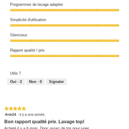
de
Programmes de lavage adaptés
lavage,
5
Programmes
sur
de
5
Simplicité d'utilisation
lavage
adaptés,
Simplicité
5
d'utilisation,
sur
Silencieux
5
5
sur
Silencieux,
5
5
Rapport qualité / prix
sur
5
Rapport
qualité
/
prix,
Utile ?
5
sur
Oui ·
2
Non ·
0
Signaler
5
★★★★★
★★★★★
5
Arm24
·
il y a une année
sur
Bon rapport qualité prix. Lavage top!
5
étoiles.
Acheté il y a 6 mois. Donc assez de tps pour juger.