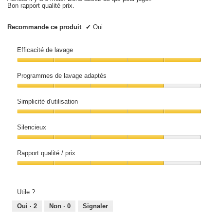
Bon rapport qualité prix.
Recommande ce produit
✔
Oui
Efficacité de lavage
Efficacité
de
Programmes de lavage adaptés
lavage,
5
Programmes
sur
de
5
Simplicité d'utilisation
lavage
adaptés,
Simplicité
4
d'utilisation,
sur
Silencieux
5
5
sur
Silencieux,
5
4
Rapport qualité / prix
sur
5
Rapport
qualité
/
prix,
Utile ?
4
sur
Oui ·
2
Non ·
0
Signaler
5