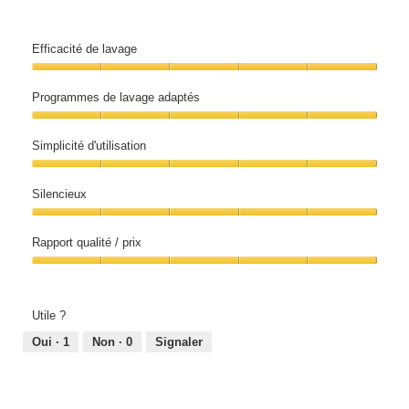
Efficacité de lavage
Efficacité
de
Programmes de lavage adaptés
lavage,
5
Programmes
sur
de
5
Simplicité d'utilisation
lavage
adaptés,
Simplicité
5
d'utilisation,
sur
Silencieux
5
5
sur
Silencieux,
5
5
Rapport qualité / prix
sur
5
Rapport
qualité
/
prix,
Utile ?
5
sur
Oui ·
1
Non ·
0
Signaler
5