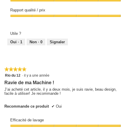
sur
Silencieux,
5
5
Rapport qualité / prix
sur
5
Rapport
qualité
/
prix,
Utile ?
5
sur
Oui ·
1
Non ·
0
Signaler
5
★★★★★
★★★★★
5
Rio du 12
·
il y a une année
sur
Ravie de ma Machine !
5
étoiles.
J’ai acheté cet article, il y a deux mois, je suis ravie, beau design,
facile à utiliser! Je recommande !
Recommande ce produit
✔
Oui
Efficacité de lavage
Efficacité