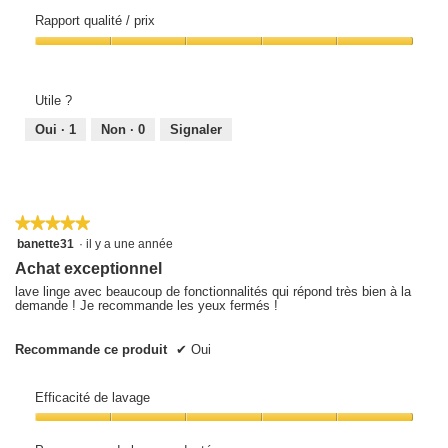
5
5
Rapport qualité / prix
sur
5
Rapport
qualité
/
prix,
Utile ?
5
sur
Oui ·
1
Non ·
0
Signaler
5
★★★★★
★★★★★
5
banette31
·
il y a une année
sur
Achat exceptionnel
5
étoiles.
lave linge avec beaucoup de fonctionnalités qui répond très bien à la
demande ! Je recommande les yeux fermés !
Recommande ce produit
✔
Oui
Efficacité de lavage
Efficacité
de