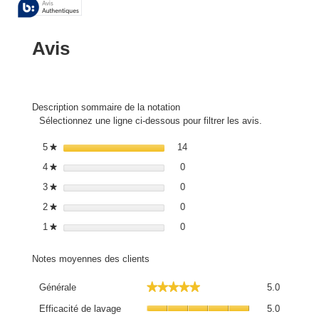
Avis
Description sommaire de la notation
Sélectionnez une ligne ci-dessous pour filtrer les avis.
14 avis avec 5 étoiles.
Sélectionnez pour filtrer les avi
5
étoiles
14
★
0 avis avec 4 étoiles.
Sélectionnez pour filtrer les avis
4
étoiles
0
★
0 avis avec 3 étoiles.
Sélectionnez pour filtrer les avis
3
étoiles
0
★
0 avis avec 2 étoiles.
Sélectionnez pour filtrer les avis
2
étoiles
0
★
0 avis avec 1 étoile.
Sélectionnez pour filtrer les avis
1
étoiles
0
★
Notes moyennes des clients
Générale
★★★★★
★★★★★
Générale
5.0
La
Efficacité
valeur
Efficacité de lavage
5.0
de