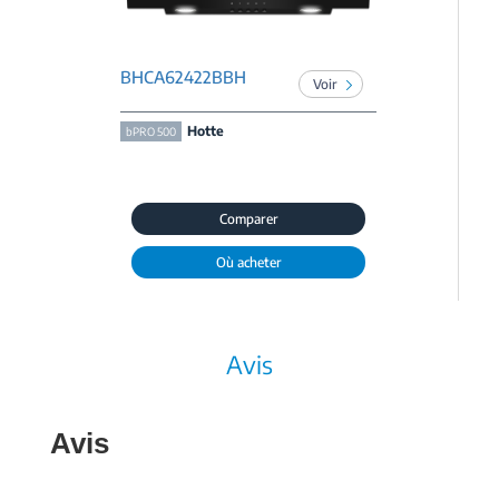
BHCA62422BBH
Voir
Hotte
bPRO 500
Comparer
Où acheter
Avis
Avis