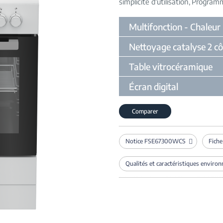
simplicité d'utilisation
Programme
Multifonction - Chaleur
Nettoyage catalyse 2 cô
Table vitrocéramique
Écran digital
Comparer
Notice FSE67300WCS
Fich
Qualités et caractéristiques enviro