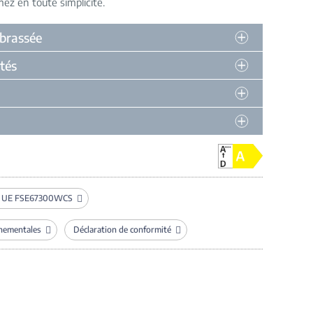
z en toute simplicité
 brassée
tés
e UE FSE67300WCS
nnementales
Déclaration de conformité