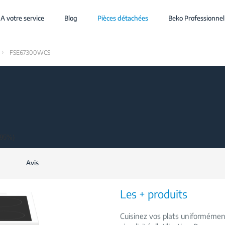
A votre service
Blog
Pièces détachées
Beko Professionnel
FSE67300WCS
(95%)
Avis
Les + produits
Cuisinez vos plats uniforméme