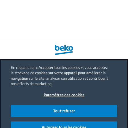
En cliquant sur « Accepter tous les cookies », vous acceptez
le stockage de cookies sur votre appareil pour améliorer la
FAQ
navigation sur le site, analyser son utilisation et contribuer à
Protection données personnelles
nos efforts de marketing.
Politique sur les cookies
Paramètres des cookies
Mentions légales
Nous contacter
Tout refuser
Code de conduite
Autoriser tous les cookies