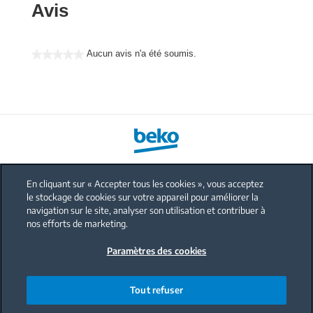
Avis
Aucun avis n'a été soumis.
★★★★★
Aucune
valeur
de
notation
En cliquant sur « Accepter tous les cookies », vous acceptez
le stockage de cookies sur votre appareil pour améliorer la
FAQ
navigation sur le site, analyser son utilisation et contribuer à
Protection données personnelles
nos efforts de marketing.
Politique sur les cookies
Paramètres des cookies
Mentions légales
Nous contacter
Tout refuser
Code de conduite