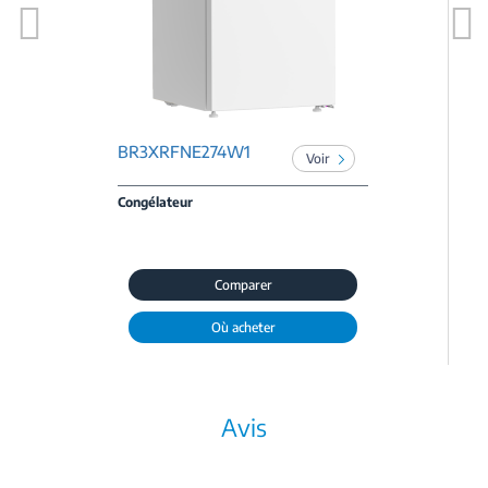
Previous
Next
BR3XRFNE274W1
Voir
Congélateur
Comparer
Où acheter
Avis