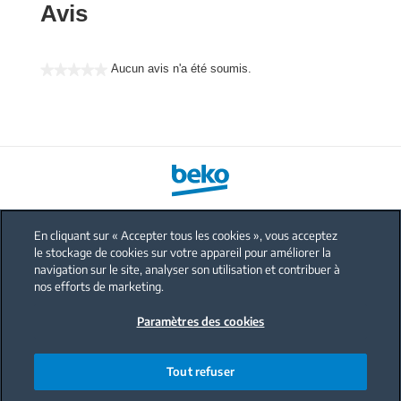
Avis
Aucun avis n'a été soumis.
★★★★★
Aucune
valeur
de
notation
En cliquant sur « Accepter tous les cookies », vous acceptez
le stockage de cookies sur votre appareil pour améliorer la
FAQ
navigation sur le site, analyser son utilisation et contribuer à
Protection données personnelles
nos efforts de marketing.
Politique sur les cookies
Paramètres des cookies
Mentions légales
Nous contacter
Tout refuser
Code de conduite