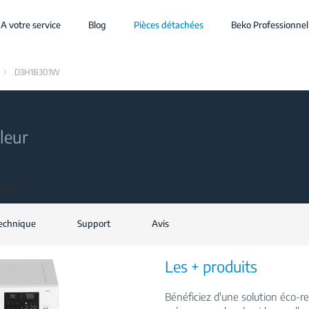
A votre service
Blog
Pièces détachées
Beko Professionnel
D3H18301W
leur
70%)
technique
Support
Avis
Les + produits
Bénéficiez d'une solution éco-r