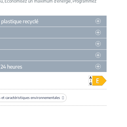
au
Économisez un maximum d'énergie
Programmez
plastique recyclé
à 24 heures
s et caractéristiques environnementales