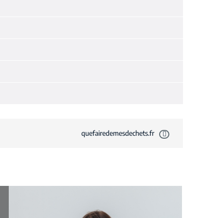
quefairedemesdechets.fr