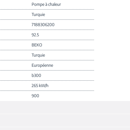
Pompe à chaleur
Turquie
7188306200
92.5
BEKO
Turquie
Européenne
b300
265 kW/h
900