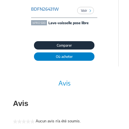
BDFN26431W
Voir
Lave-vaisselle pose libre
bPRO 500
Comparer
Où acheter
Avis
Avis
Aucun avis n'a été soumis.
★★★★★
Aucune